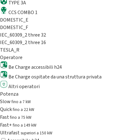
TYPE 3A
CCS COMBO 1
DOMESTIC_E
DOMESTIC_F
IEC_60309_2 three 32
IEC_60309_2 three 16
TESLA_R
Operatore
Be Charge accessibili h24
Be Charge ospitate da una struttura privata
Altri operatori
Potenza
Slow
fino a 7 kW
Quick
fino a 22 kW
Fast
fino a 75 kW
Fast+
fino a 149 kW
Ultrafast
superiori a 150 kW