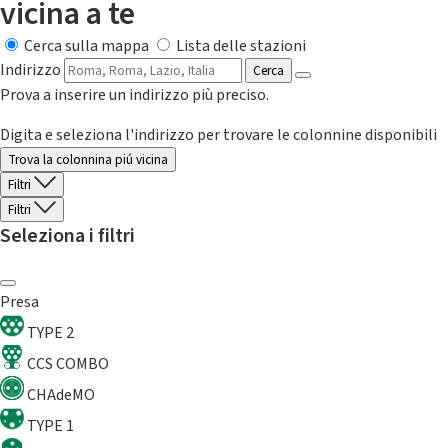
vicina a te
Cerca sulla mappa
Lista delle stazioni
Indirizzo
Cerca
Prova a inserire un indirizzo più preciso.
Digita e seleziona l'indirizzo per trovare le colonnine disponibili
Trova la colonnina piú vicina
Filtri
Filtri
Seleziona i filtri
Presa
TYPE 2
CCS COMBO
CHAdeMO
TYPE 1