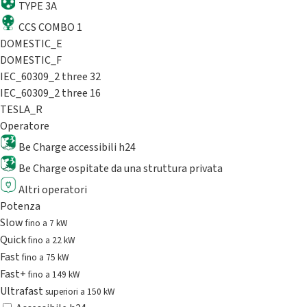
TYPE 3A
CCS COMBO 1
DOMESTIC_E
DOMESTIC_F
IEC_60309_2 three 32
IEC_60309_2 three 16
TESLA_R
Operatore
Be Charge accessibili h24
Be Charge ospitate da una struttura privata
Altri operatori
Potenza
Slow
fino a 7 kW
Quick
fino a 22 kW
Fast
fino a 75 kW
Fast+
fino a 149 kW
Ultrafast
superiori a 150 kW