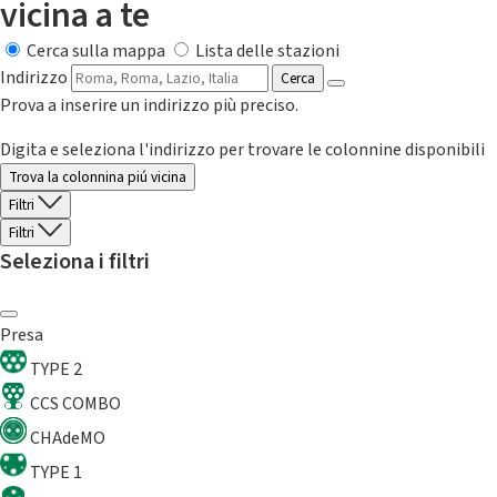
vicina a te
Cerca sulla mappa
Lista delle stazioni
Indirizzo
Cerca
Prova a inserire un indirizzo più preciso.
Digita e seleziona l'indirizzo per trovare le colonnine disponibili
Trova la colonnina piú vicina
Filtri
Filtri
Seleziona i filtri
Presa
TYPE 2
CCS COMBO
CHAdeMO
TYPE 1