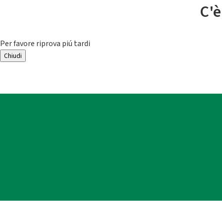
C'è
Per favore riprova piú tardi
Chiudi