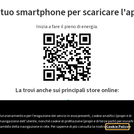
l tuo smartphone per scaricare l'
Inizia a fare il pieno di energia.
La trovi anche sui principali store online:
 funzionamento e per l’erogazione dei servizi in esso presenti, cookie analitici (propri e di
avigazione dell’utente, nonché cookie di profilazione (propri e di terze parti) per inviarti
’ambito della navigazione in rete. Per saperne di più consulta la nostra
Cookie Policy
e