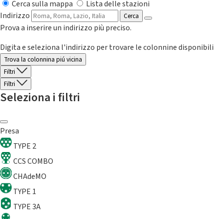
Cerca sulla mappa
Lista delle stazioni
Indirizzo
Cerca
Prova a inserire un indirizzo più preciso.
Digita e seleziona l'indirizzo per trovare le colonnine disponibili
Trova la colonnina piú vicina
Filtri
Filtri
Seleziona i filtri
Presa
TYPE 2
CCS COMBO
CHAdeMO
TYPE 1
TYPE 3A