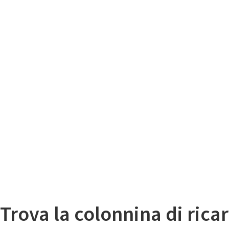
Il
Mappa colonnine di ricarica auto elettriche
Trova la colonnina di ricar