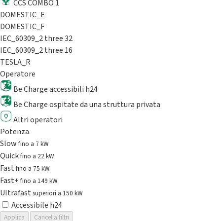
CCS COMBO 1
DOMESTIC_E
DOMESTIC_F
IEC_60309_2 three 32
IEC_60309_2 three 16
TESLA_R
Operatore
Be Charge accessibili h24
Be Charge ospitate da una struttura privata
Altri operatori
Potenza
Slow
fino a 7 kW
Quick
fino a 22 kW
Fast
fino a 75 kW
Fast+
fino a 149 kW
Ultrafast
superiori a 150 kW
Accessibile h24
Applica
Cancella filtri