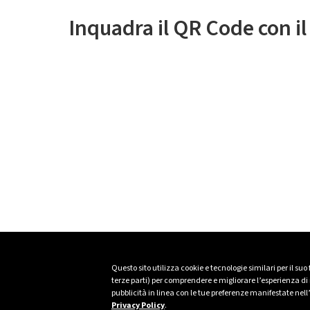
Inquadra il QR Code con i
Questo sito utilizza cookie e tecnologie similari per il suo
terze parti) per comprendere e migliorare l’esperienza di n
pubblicità in linea con le tue preferenze manifestate nell
Privacy Policy
.