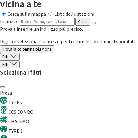
vicina a te
Cerca sulla mappa
Lista delle stazioni
Indirizzo
Cerca
Prova a inserire un indirizzo più preciso.
Digita e seleziona l'indirizzo per trovare le colonnine disponibili
Trova la colonnina piú vicina
Filtri
Filtri
Seleziona i filtri
Presa
TYPE 2
CCS COMBO
CHAdeMO
TYPE 1