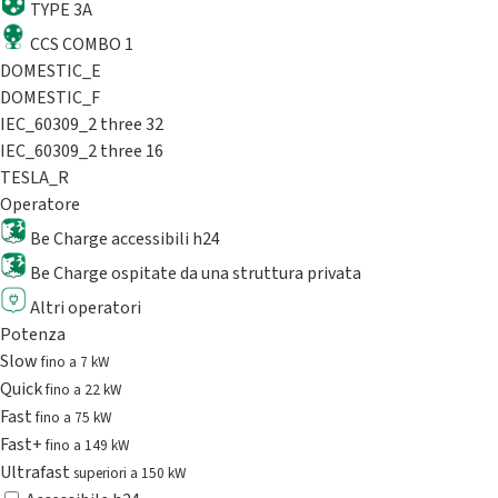
TYPE 3A
CCS COMBO 1
DOMESTIC_E
DOMESTIC_F
IEC_60309_2 three 32
IEC_60309_2 three 16
TESLA_R
Operatore
Be Charge accessibili h24
Be Charge ospitate da una struttura privata
Altri operatori
Potenza
Slow
fino a 7 kW
Quick
fino a 22 kW
Fast
fino a 75 kW
Fast+
fino a 149 kW
Ultrafast
superiori a 150 kW