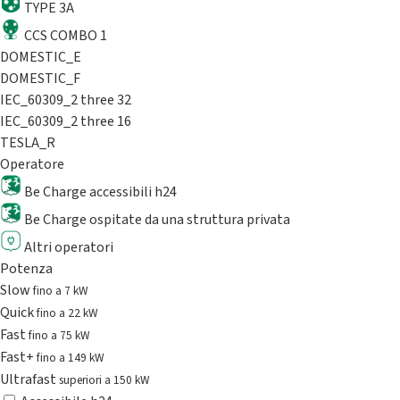
TYPE 3A
CCS COMBO 1
DOMESTIC_E
DOMESTIC_F
IEC_60309_2 three 32
IEC_60309_2 three 16
TESLA_R
Operatore
Be Charge accessibili h24
Be Charge ospitate da una struttura privata
Altri operatori
Potenza
Slow
fino a 7 kW
Quick
fino a 22 kW
Fast
fino a 75 kW
Fast+
fino a 149 kW
Ultrafast
superiori a 150 kW