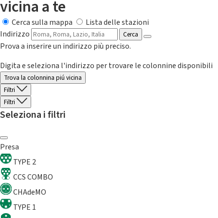
vicina a te
Cerca sulla mappa
Lista delle stazioni
Indirizzo
Cerca
Prova a inserire un indirizzo più preciso.
Digita e seleziona l'indirizzo per trovare le colonnine disponibili
Trova la colonnina piú vicina
Filtri
Filtri
Seleziona i filtri
Presa
TYPE 2
CCS COMBO
CHAdeMO
TYPE 1