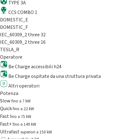
TYPE 3A
CCS COMBO 1
DOMESTIC_E
DOMESTIC_F
IEC_60309_2 three 32
IEC_60309_2 three 16
TESLA_R
Operatore
Be Charge accessibili h24
Be Charge ospitate da una struttura privata
Altri operatori
Potenza
Slow
fino a 7 kW
Quick
fino a 22 kW
Fast
fino a 75 kW
Fast+
fino a 149 kW
Ultrafast
superiori a 150 kW