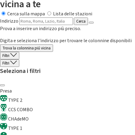
vicina a te
Cerca sulla mappa
Lista delle stazioni
Indirizzo
Cerca
Prova a inserire un indirizzo più preciso.
Digita e seleziona l'indirizzo per trovare le colonnine disponibili
Trova la colonnina piú vicina
Filtri
Filtri
Seleziona i filtri
Presa
TYPE 2
CCS COMBO
CHAdeMO
TYPE 1