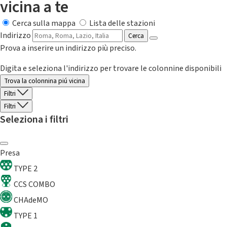
vicina a te
Cerca sulla mappa
Lista delle stazioni
Indirizzo
Cerca
Prova a inserire un indirizzo più preciso.
Digita e seleziona l'indirizzo per trovare le colonnine disponibili
Trova la colonnina piú vicina
Filtri
Filtri
Seleziona i filtri
Presa
TYPE 2
CCS COMBO
CHAdeMO
TYPE 1