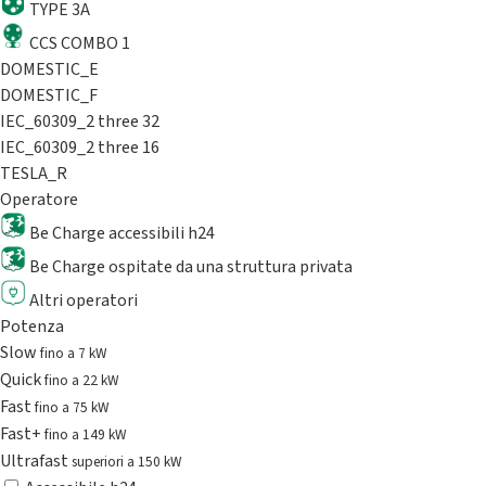
TYPE 3A
CCS COMBO 1
DOMESTIC_E
DOMESTIC_F
IEC_60309_2 three 32
IEC_60309_2 three 16
TESLA_R
Operatore
Be Charge accessibili h24
Be Charge ospitate da una struttura privata
Altri operatori
Potenza
Slow
fino a 7 kW
Quick
fino a 22 kW
Fast
fino a 75 kW
Fast+
fino a 149 kW
Ultrafast
superiori a 150 kW