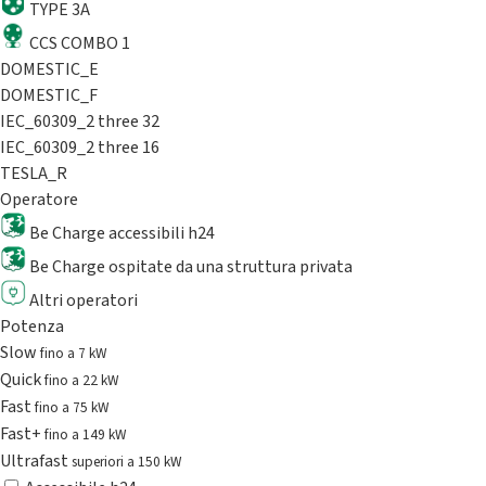
TYPE 3A
CCS COMBO 1
DOMESTIC_E
DOMESTIC_F
IEC_60309_2 three 32
IEC_60309_2 three 16
TESLA_R
Operatore
Be Charge accessibili h24
Be Charge ospitate da una struttura privata
Altri operatori
Potenza
Slow
fino a 7 kW
Quick
fino a 22 kW
Fast
fino a 75 kW
Fast+
fino a 149 kW
Ultrafast
superiori a 150 kW