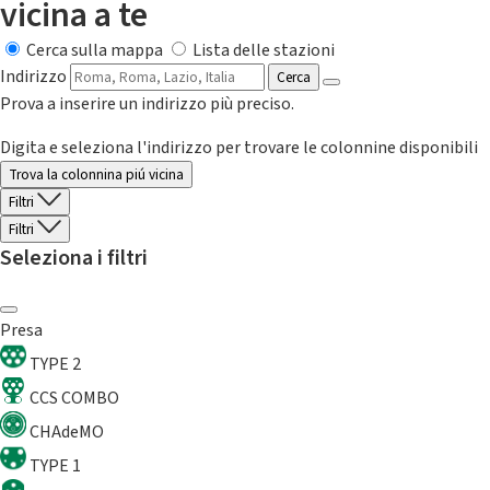
vicina a te
Cerca sulla mappa
Lista delle stazioni
Indirizzo
Cerca
Prova a inserire un indirizzo più preciso.
Digita e seleziona l'indirizzo per trovare le colonnine disponibili
Trova la colonnina piú vicina
Filtri
Filtri
Seleziona i filtri
Presa
TYPE 2
CCS COMBO
CHAdeMO
TYPE 1