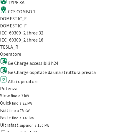
TYPE 3A
CCS COMBO 1
DOMESTIC_E
DOMESTIC_F
IEC_60309_2 three 32
IEC_60309_2 three 16
TESLA_R
Operatore
Be Charge accessibili h24
Be Charge ospitate da una struttura privata
Altri operatori
Potenza
Slow
fino a 7 kW
Quick
fino a 22 kW
Fast
fino a 75 kW
Fast+
fino a 149 kW
Ultrafast
superiori a 150 kW