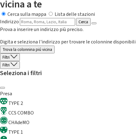
vicina a te
Cerca sulla mappa
Lista delle stazioni
Indirizzo
Cerca
Prova a inserire un indirizzo più preciso.
Digita e seleziona l'indirizzo per trovare le colonnine disponibili
Trova la colonnina piú vicina
Filtri
Filtri
Seleziona i filtri
Presa
TYPE 2
CCS COMBO
CHAdeMO
TYPE 1