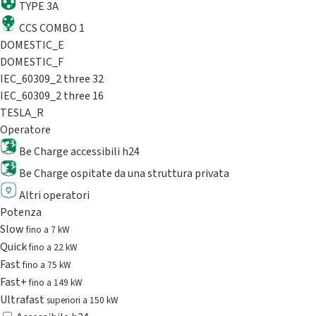
TYPE 3A
CCS COMBO 1
DOMESTIC_E
DOMESTIC_F
IEC_60309_2 three 32
IEC_60309_2 three 16
TESLA_R
Operatore
Be Charge accessibili h24
Be Charge ospitate da una struttura privata
Altri operatori
Potenza
Slow
fino a 7 kW
Quick
fino a 22 kW
Fast
fino a 75 kW
Fast+
fino a 149 kW
Ultrafast
superiori a 150 kW