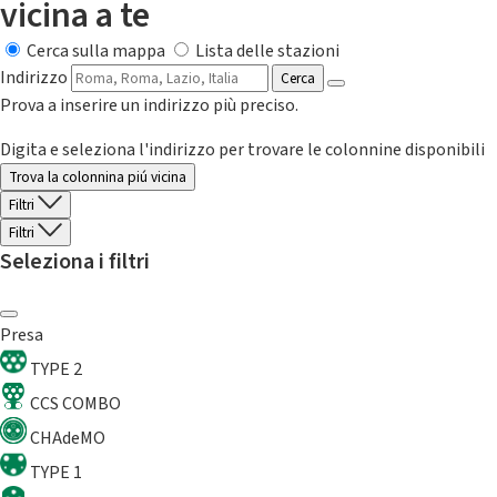
vicina a te
Cerca sulla mappa
Lista delle stazioni
Indirizzo
Cerca
Prova a inserire un indirizzo più preciso.
Digita e seleziona l'indirizzo per trovare le colonnine disponibili
Trova la colonnina piú vicina
Filtri
Filtri
Seleziona i filtri
Presa
TYPE 2
CCS COMBO
CHAdeMO
TYPE 1