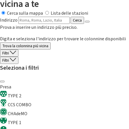
vicina a te
Cerca sulla mappa
Lista delle stazioni
Indirizzo
Cerca
Prova a inserire un indirizzo più preciso.
Digita e seleziona l'indirizzo per trovare le colonnine disponibili
Trova la colonnina piú vicina
Filtri
Filtri
Seleziona i filtri
Presa
TYPE 2
CCS COMBO
CHAdeMO
TYPE 1