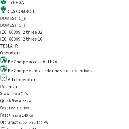
TYPE 3A
CCS COMBO 1
DOMESTIC_E
DOMESTIC_F
IEC_60309_2 three 32
IEC_60309_2 three 16
TESLA_R
Operatore
Be Charge accessibili h24
Be Charge ospitate da una struttura privata
Altri operatori
Potenza
Slow
fino a 7 kW
Quick
fino a 22 kW
Fast
fino a 75 kW
Fast+
fino a 149 kW
Ultrafast
superiori a 150 kW