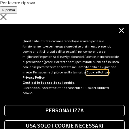
Per favore riprova.
Riprova
C'è un problema con il recupero dei
×
dati.
Questo sito utilizza cookie e tecnologie similari per il suo
funzionamento e per l’erogazione dei servizi in esso presenti,
Per favore riprova piú tardi
cookie analitici (propri e di terze parti) per comprendere e
migliorare l’esperienza di navigazione dell’utente, nonché cookie
Chiudi
di profilazione (propri e di terze parti) per inviarti pubblicità in linea
con le tue preferenze manifestate nell’ambito della navigazione
in rete. Per saperne di più consulta la nostra
Cookie Policy
e
Privacy Policy
.
Sei un’azienda o una PA?
Gestisci le tue scelte sui cookie
.
Cliccando su "Accetta tutti" acconsenti all’uso dei suddetti
cookie.
Trova la soluzione più giusta per te.
PERSONALIZZA
Richiedi una colonnina
USA SOLO I COOKIE NECESSARI