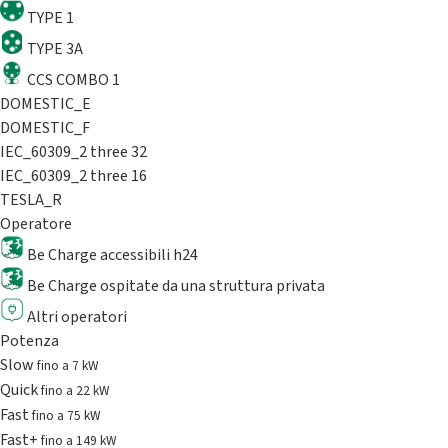
TYPE 1
TYPE 3A
CCS COMBO 1
DOMESTIC_E
DOMESTIC_F
IEC_60309_2 three 32
IEC_60309_2 three 16
TESLA_R
Operatore
Be Charge accessibili h24
Be Charge ospitate da una struttura privata
Altri operatori
Potenza
Slow
fino a 7 kW
Quick
fino a 22 kW
Fast
fino a 75 kW
Fast+
fino a 149 kW