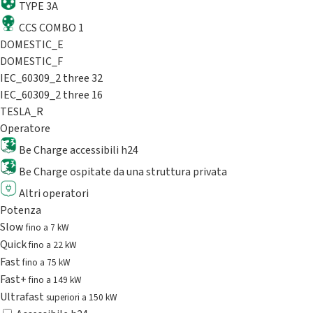
TYPE 3A
CCS COMBO 1
DOMESTIC_E
DOMESTIC_F
IEC_60309_2 three 32
IEC_60309_2 three 16
TESLA_R
Operatore
Be Charge accessibili h24
Be Charge ospitate da una struttura privata
Altri operatori
Potenza
Slow
fino a 7 kW
Quick
fino a 22 kW
Fast
fino a 75 kW
Fast+
fino a 149 kW
Ultrafast
superiori a 150 kW