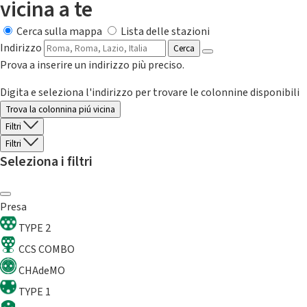
vicina a te
Cerca sulla mappa
Lista delle stazioni
Indirizzo
Cerca
Prova a inserire un indirizzo più preciso.
Digita e seleziona l'indirizzo per trovare le colonnine disponibili
Trova la colonnina piú vicina
Filtri
Filtri
Seleziona i filtri
Presa
TYPE 2
CCS COMBO
CHAdeMO
TYPE 1