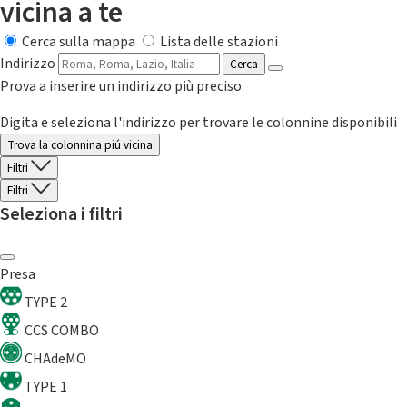
vicina a te
Cerca sulla mappa
Lista delle stazioni
Indirizzo
Cerca
Prova a inserire un indirizzo più preciso.
Digita e seleziona l'indirizzo per trovare le colonnine disponibili
Trova la colonnina piú vicina
Filtri
Filtri
Seleziona i filtri
Presa
TYPE 2
CCS COMBO
CHAdeMO
TYPE 1