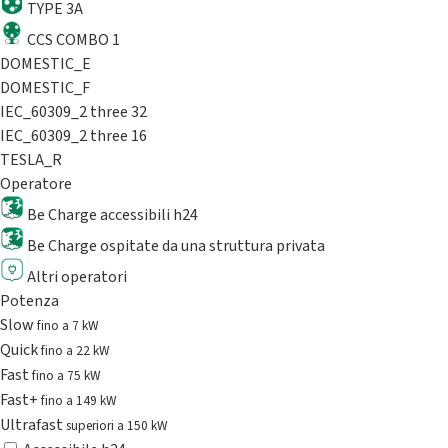
TYPE 3A
CCS COMBO 1
DOMESTIC_E
DOMESTIC_F
IEC_60309_2 three 32
IEC_60309_2 three 16
TESLA_R
Operatore
Be Charge accessibili h24
Be Charge ospitate da una struttura privata
Altri operatori
Potenza
Slow
fino a 7 kW
Quick
fino a 22 kW
Fast
fino a 75 kW
Fast+
fino a 149 kW
Ultrafast
superiori a 150 kW