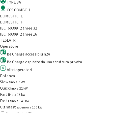
TYPE 3A
CCS COMBO 1
DOMESTIC_E
DOMESTIC_F
IEC_60309_2 three 32
IEC_60309_2 three 16
TESLA_R
Operatore
Be Charge accessibili h24
Be Charge ospitate da una struttura privata
Altri operatori
Potenza
Slow
fino a 7 kW
Quick
fino a 22 kW
Fast
fino a 75 kW
Fast+
fino a 149 kW
Ultrafast
superiori a 150 kW