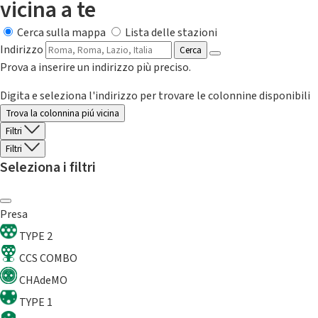
vicina a te
Cerca sulla mappa
Lista delle stazioni
Indirizzo
Cerca
Prova a inserire un indirizzo più preciso.
Digita e seleziona l'indirizzo per trovare le colonnine disponibili
Trova la colonnina piú vicina
Filtri
Filtri
Seleziona i filtri
Presa
TYPE 2
CCS COMBO
CHAdeMO
TYPE 1