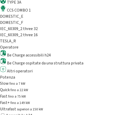
TYPE 3A
CCS COMBO 1
DOMESTIC_E
DOMESTIC_F
IEC_60309_2 three 32
IEC_60309_2 three 16
TESLA_R
Operatore
Be Charge accessibili h24
Be Charge ospitate da una struttura privata
Altri operatori
Potenza
Slow
fino a 7 kW
Quick
fino a 22 kW
Fast
fino a 75 kW
Fast+
fino a 149 kW
Ultrafast
superiori a 150 kW