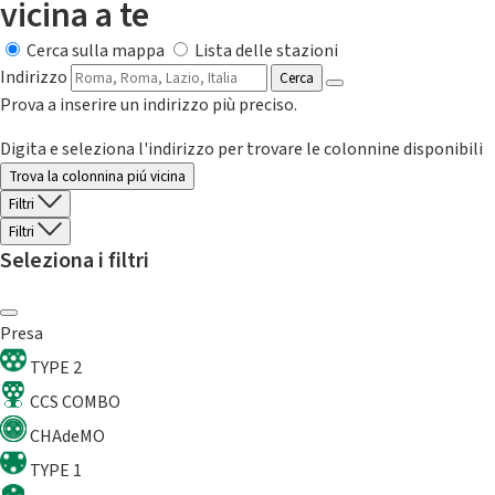
vicina a te
Cerca sulla mappa
Lista delle stazioni
Indirizzo
Cerca
Prova a inserire un indirizzo più preciso.
Digita e seleziona l'indirizzo per trovare le colonnine disponibili
Trova la colonnina piú vicina
Filtri
Filtri
Seleziona i filtri
Presa
TYPE 2
CCS COMBO
CHAdeMO
TYPE 1