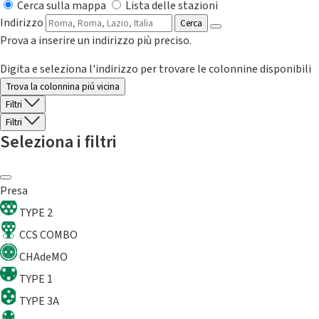
Cerca sulla mappa
Lista delle stazioni
Indirizzo
Cerca
Prova a inserire un indirizzo più preciso.
Digita e seleziona l'indirizzo per trovare le colonnine disponibili
Trova la colonnina piú vicina
Filtri
Filtri
Seleziona i filtri
Presa
TYPE 2
CCS COMBO
CHAdeMO
TYPE 1
TYPE 3A