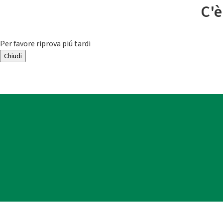
C'è
Per favore riprova piú tardi
Chiudi