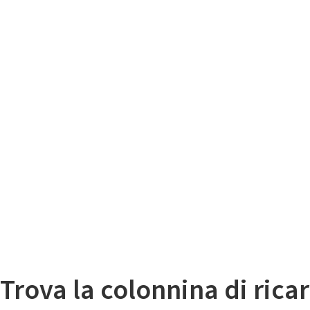
Il
Mappa colonnine di ricarica auto elettriche
Trova la colonnina di ricar