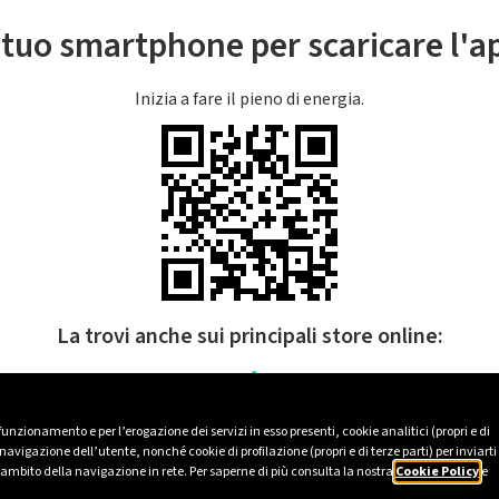
l tuo smartphone per scaricare l'
Inizia a fare il pieno di energia.
La trovi anche sui principali store online:
 funzionamento e per l’erogazione dei servizi in esso presenti, cookie analitici (propri e di
avigazione dell’utente, nonché cookie di profilazione (propri e di terze parti) per inviarti
’ambito della navigazione in rete. Per saperne di più consulta la nostra
Cookie Policy
e