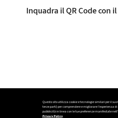
Inquadra il QR Code con i
Questo sito utilizza cookie e tecnologie similari per il suo
terze parti) per comprendere e migliorare l’esperienza di n
pubblicità in linea con le tue preferenze manifestate nell
Privacy Policy
.