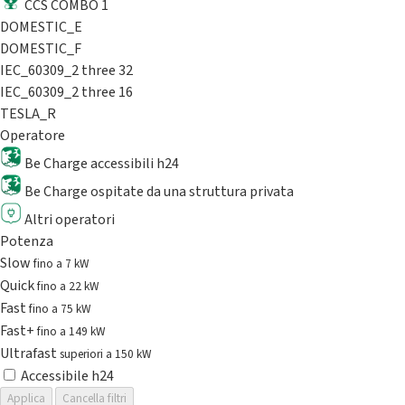
CCS COMBO 1
DOMESTIC_E
DOMESTIC_F
IEC_60309_2 three 32
IEC_60309_2 three 16
TESLA_R
Operatore
Be Charge accessibili h24
Be Charge ospitate da una struttura privata
Altri operatori
Potenza
Slow
fino a 7 kW
Quick
fino a 22 kW
Fast
fino a 75 kW
Fast+
fino a 149 kW
Ultrafast
superiori a 150 kW
Accessibile h24
Applica
Cancella filtri