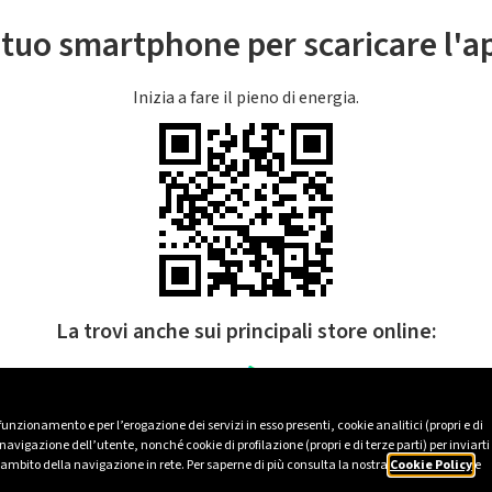
l tuo smartphone per scaricare l'
Inizia a fare il pieno di energia.
La trovi anche sui principali store online:
 funzionamento e per l’erogazione dei servizi in esso presenti, cookie analitici (propri e di
avigazione dell’utente, nonché cookie di profilazione (propri e di terze parti) per inviarti
’ambito della navigazione in rete. Per saperne di più consulta la nostra
Cookie Policy
e