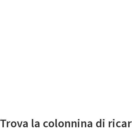
Il
Mappa colonnine di ricarica auto elettriche
Trova la colonnina di ricar