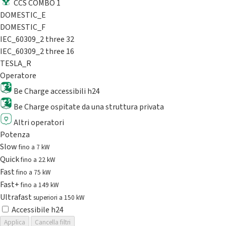
CCS COMBO 1
DOMESTIC_E
DOMESTIC_F
IEC_60309_2 three 32
IEC_60309_2 three 16
TESLA_R
Operatore
Be Charge accessibili h24
Be Charge ospitate da una struttura privata
Altri operatori
Potenza
Slow
fino a 7 kW
Quick
fino a 22 kW
Fast
fino a 75 kW
Fast+
fino a 149 kW
Ultrafast
superiori a 150 kW
Accessibile h24
Applica
Cancella filtri