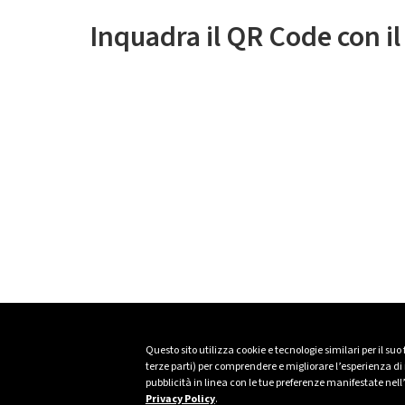
Inquadra il QR Code con i
Questo sito utilizza cookie e tecnologie similari per il suo
terze parti) per comprendere e migliorare l’esperienza di n
pubblicità in linea con le tue preferenze manifestate nell
Privacy Policy
.