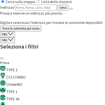
Cerca sulla mappa
Lista delle stazioni
Indirizzo
Cerca
Prova a inserire un indirizzo più preciso.
Digita e seleziona l'indirizzo per trovare le colonnine disponibili
Trova la colonnina piú vicina
Filtri
Filtri
Seleziona i filtri
Presa
TYPE 2
CCS COMBO
CHAdeMO
TYPE 1
TYPE 3A