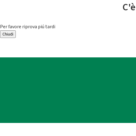
C'è
Per favore riprova piú tardi
Chiudi