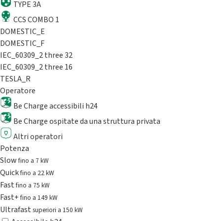
TYPE 3A
CCS COMBO 1
DOMESTIC_E
DOMESTIC_F
IEC_60309_2 three 32
IEC_60309_2 three 16
TESLA_R
Operatore
Be Charge accessibili h24
Be Charge ospitate da una struttura privata
Altri operatori
Potenza
Slow
fino a 7 kW
Quick
fino a 22 kW
Fast
fino a 75 kW
Fast+
fino a 149 kW
Ultrafast
superiori a 150 kW