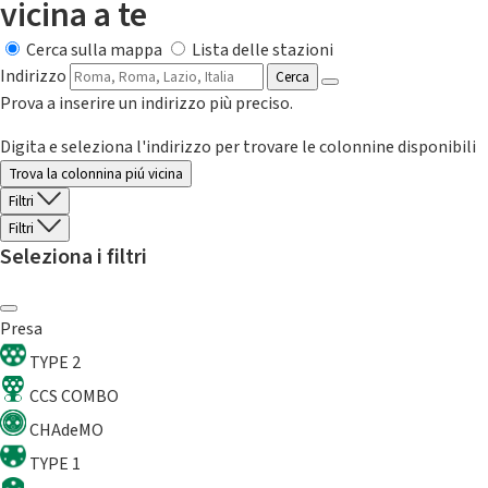
vicina a te
Cerca sulla mappa
Lista delle stazioni
Indirizzo
Cerca
Prova a inserire un indirizzo più preciso.
Digita e seleziona l'indirizzo per trovare le colonnine disponibili
Trova la colonnina piú vicina
Filtri
Filtri
Seleziona i filtri
Presa
TYPE 2
CCS COMBO
CHAdeMO
TYPE 1