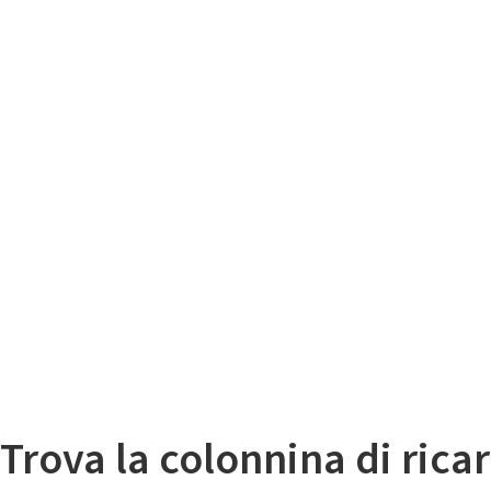
Il
Mappa colonnine di ricarica auto elettriche
Trova la colonnina di ricar