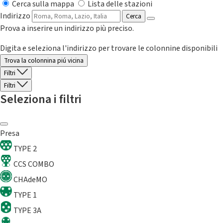
Cerca sulla mappa
Lista delle stazioni
Indirizzo
Cerca
Prova a inserire un indirizzo più preciso.
Digita e seleziona l'indirizzo per trovare le colonnine disponibili
Trova la colonnina piú vicina
Filtri
Filtri
Seleziona i filtri
Presa
TYPE 2
CCS COMBO
CHAdeMO
TYPE 1
TYPE 3A