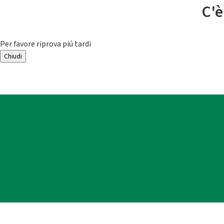
C'è
Per favore riprova piú tardi
Chiudi