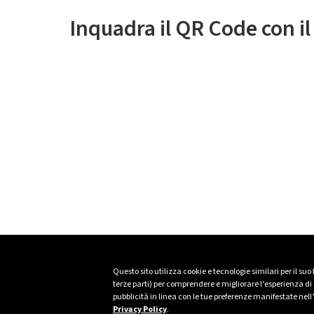
Inquadra il QR Code con i
Questo sito utilizza cookie e tecnologie similari per il suo
terze parti) per comprendere e migliorare l’esperienza di n
pubblicità in linea con le tue preferenze manifestate nell
Privacy Policy
.