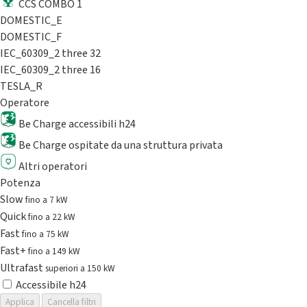
CCS COMBO 1
DOMESTIC_E
DOMESTIC_F
IEC_60309_2 three 32
IEC_60309_2 three 16
TESLA_R
Operatore
Be Charge accessibili h24
Be Charge ospitate da una struttura privata
Altri operatori
Potenza
Slow
fino a 7 kW
Quick
fino a 22 kW
Fast
fino a 75 kW
Fast+
fino a 149 kW
Ultrafast
superiori a 150 kW
Accessibile h24
Applica
Cancella filtri