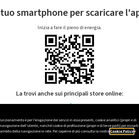
l tuo smartphone per scaricare l'
Inizia a fare il pieno di energia.
La trovi anche sui principali store online:
 funzionamento e per l’erogazione dei servizi in esso presenti, cookie analitici (propri e di
avigazione dell’utente, nonché cookie di profilazione (propri e di terze parti) per inviarti
’ambito della navigazione in rete. Per saperne di più consulta la nostra
Cookie Policy
e