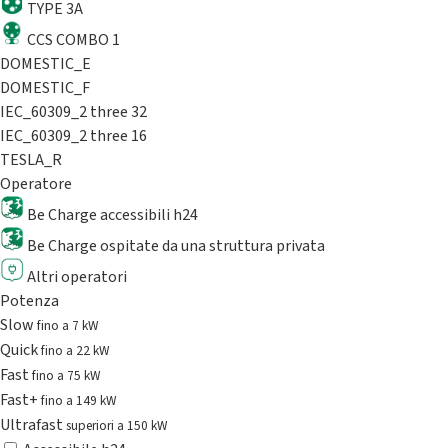
TYPE 3A
CCS COMBO 1
DOMESTIC_E
DOMESTIC_F
IEC_60309_2 three 32
IEC_60309_2 three 16
TESLA_R
Operatore
Be Charge accessibili h24
Be Charge ospitate da una struttura privata
Altri operatori
Potenza
Slow
fino a 7 kW
Quick
fino a 22 kW
Fast
fino a 75 kW
Fast+
fino a 149 kW
Ultrafast
superiori a 150 kW