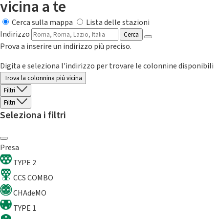
vicina a te
Cerca sulla mappa
Lista delle stazioni
Indirizzo
Cerca
Prova a inserire un indirizzo più preciso.
Digita e seleziona l'indirizzo per trovare le colonnine disponibili
Trova la colonnina piú vicina
Filtri
Filtri
Seleziona i filtri
Presa
TYPE 2
CCS COMBO
CHAdeMO
TYPE 1