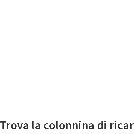
Il
Mappa colonnine di ricarica auto elettriche
Trova la colonnina di ricar