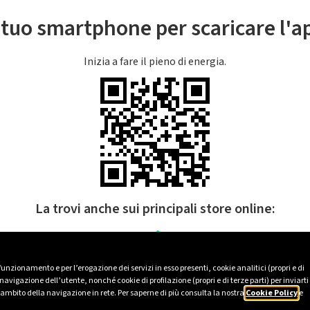
l tuo smartphone per scaricare l'
Inizia a fare il pieno di energia.
La trovi anche sui principali store online:
 funzionamento e per l’erogazione dei servizi in esso presenti, cookie analitici (propri e di
avigazione dell’utente, nonché cookie di profilazione (propri e di terze parti) per inviarti
’ambito della navigazione in rete. Per saperne di più consulta la nostra
Cookie Policy
e