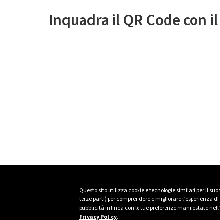
Inquadra il QR Code con i
Questo sito utilizza cookie e tecnologie similari per il suo
terze parti) per comprendere e migliorare l’esperienza di n
pubblicità in linea con le tue preferenze manifestate nell
Privacy Policy
.