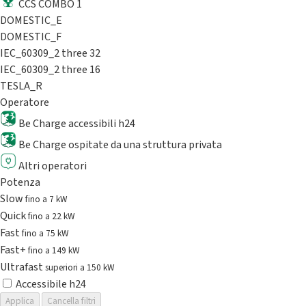
CCS COMBO 1
DOMESTIC_E
DOMESTIC_F
IEC_60309_2 three 32
IEC_60309_2 three 16
TESLA_R
Operatore
Be Charge accessibili h24
Be Charge ospitate da una struttura privata
Altri operatori
Potenza
Slow
fino a 7 kW
Quick
fino a 22 kW
Fast
fino a 75 kW
Fast+
fino a 149 kW
Ultrafast
superiori a 150 kW
Accessibile h24
Applica
Cancella filtri