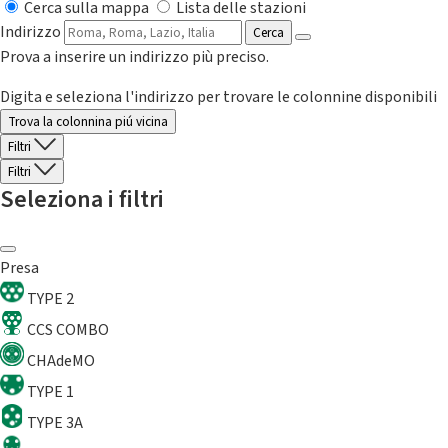
Cerca sulla mappa
Lista delle stazioni
Indirizzo
Cerca
Prova a inserire un indirizzo più preciso.
Digita e seleziona l'indirizzo per trovare le colonnine disponibili
Trova la colonnina piú vicina
Filtri
Filtri
Seleziona i filtri
Presa
TYPE 2
CCS COMBO
CHAdeMO
TYPE 1
TYPE 3A