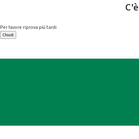
C'è
Per favore riprova piú tardi
Chiudi