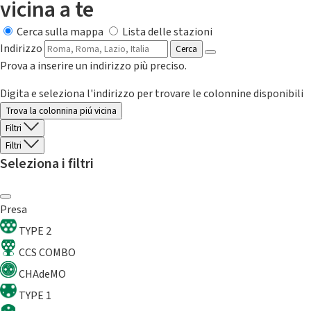
vicina a te
Cerca sulla mappa
Lista delle stazioni
Indirizzo
Cerca
Prova a inserire un indirizzo più preciso.
Digita e seleziona l'indirizzo per trovare le colonnine disponibili
Trova la colonnina piú vicina
Filtri
Filtri
Seleziona i filtri
Presa
TYPE 2
CCS COMBO
CHAdeMO
TYPE 1