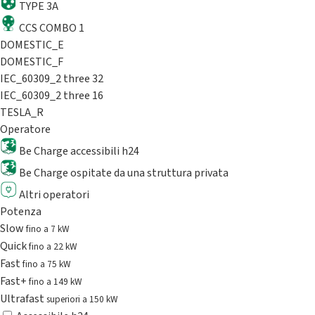
TYPE 3A
CCS COMBO 1
DOMESTIC_E
DOMESTIC_F
IEC_60309_2 three 32
IEC_60309_2 three 16
TESLA_R
Operatore
Be Charge accessibili h24
Be Charge ospitate da una struttura privata
Altri operatori
Potenza
Slow
fino a 7 kW
Quick
fino a 22 kW
Fast
fino a 75 kW
Fast+
fino a 149 kW
Ultrafast
superiori a 150 kW