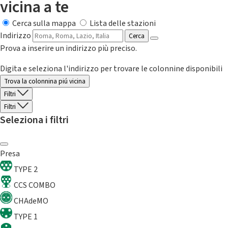
vicina a te
Cerca sulla mappa
Lista delle stazioni
Indirizzo
Cerca
Prova a inserire un indirizzo più preciso.
Digita e seleziona l'indirizzo per trovare le colonnine disponibili
Trova la colonnina piú vicina
Filtri
Filtri
Seleziona i filtri
Presa
TYPE 2
CCS COMBO
CHAdeMO
TYPE 1