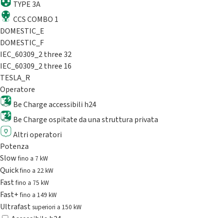
TYPE 3A
CCS COMBO 1
DOMESTIC_E
DOMESTIC_F
IEC_60309_2 three 32
IEC_60309_2 three 16
TESLA_R
Operatore
Be Charge accessibili h24
Be Charge ospitate da una struttura privata
Altri operatori
Potenza
Slow
fino a 7 kW
Quick
fino a 22 kW
Fast
fino a 75 kW
Fast+
fino a 149 kW
Ultrafast
superiori a 150 kW