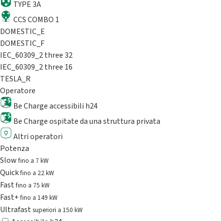
TYPE 3A
CCS COMBO 1
DOMESTIC_E
DOMESTIC_F
IEC_60309_2 three 32
IEC_60309_2 three 16
TESLA_R
Operatore
Be Charge accessibili h24
Be Charge ospitate da una struttura privata
Altri operatori
Potenza
Slow
fino a 7 kW
Quick
fino a 22 kW
Fast
fino a 75 kW
Fast+
fino a 149 kW
Ultrafast
superiori a 150 kW