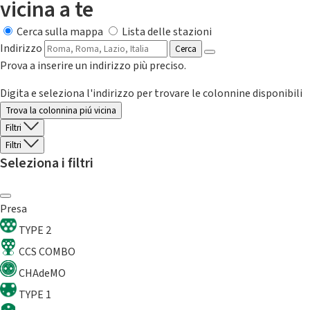
vicina a te
Cerca sulla mappa
Lista delle stazioni
Indirizzo
Cerca
Prova a inserire un indirizzo più preciso.
Digita e seleziona l'indirizzo per trovare le colonnine disponibili
Trova la colonnina piú vicina
Filtri
Filtri
Seleziona i filtri
Presa
TYPE 2
CCS COMBO
CHAdeMO
TYPE 1