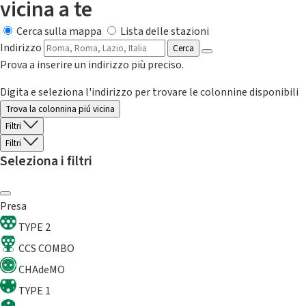
vicina a te
Cerca sulla mappa
Lista delle stazioni
Indirizzo
Cerca
Prova a inserire un indirizzo più preciso.
Digita e seleziona l'indirizzo per trovare le colonnine disponibili
Trova la colonnina piú vicina
Filtri
Filtri
Seleziona i filtri
Presa
TYPE 2
CCS COMBO
CHAdeMO
TYPE 1