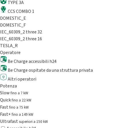
TYPE 3A
CCS COMBO 1
DOMESTIC_E
DOMESTIC_F
IEC_60309_2 three 32
IEC_60309_2 three 16
TESLA_R
Operatore
Be Charge accessibili h24
Be Charge ospitate da una struttura privata
Altri operatori
Potenza
Slow
fino a 7 kW
Quick
fino a 22 kW
Fast
fino a 75 kW
Fast+
fino a 149 kW
Ultrafast
superiori a 150 kW