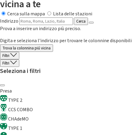
vicina a te
Cerca sulla mappa
Lista delle stazioni
Indirizzo
Cerca
Prova a inserire un indirizzo più preciso.
Digita e seleziona l'indirizzo per trovare le colonnine disponibili
Trova la colonnina piú vicina
Filtri
Filtri
Seleziona i filtri
Presa
TYPE 2
CCS COMBO
CHAdeMO
TYPE 1