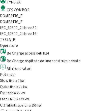
TYPE 3A
CCS COMBO 1
DOMESTIC_E
DOMESTIC_F
IEC_60309_2 three 32
IEC_60309_2 three 16
TESLA_R
Operatore
Be Charge accessibili h24
Be Charge ospitate da una struttura privata
Altri operatori
Potenza
Slow
fino a 7 kW
Quick
fino a 22 kW
Fast
fino a 75 kW
Fast+
fino a 149 kW
Ultrafast
superiori a 150 kW