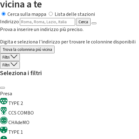
vicina a te
Cerca sulla mappa
Lista delle stazioni
Indirizzo
Cerca
Prova a inserire un indirizzo più preciso.
Digita e seleziona l'indirizzo per trovare le colonnine disponibili
Trova la colonnina piú vicina
Filtri
Filtri
Seleziona i filtri
Presa
TYPE 2
CCS COMBO
CHAdeMO
TYPE 1