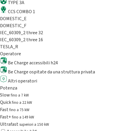
TYPE 3A
CCS COMBO 1
DOMESTIC_E
DOMESTIC_F
IEC_60309_2 three 32
IEC_60309_2 three 16
TESLA_R
Operatore
Be Charge accessibili h24
Be Charge ospitate da una struttura privata
Altri operatori
Potenza
Slow
fino a 7 kW
Quick
fino a 22 kW
Fast
fino a 75 kW
Fast+
fino a 149 kW
Ultrafast
superiori a 150 kW