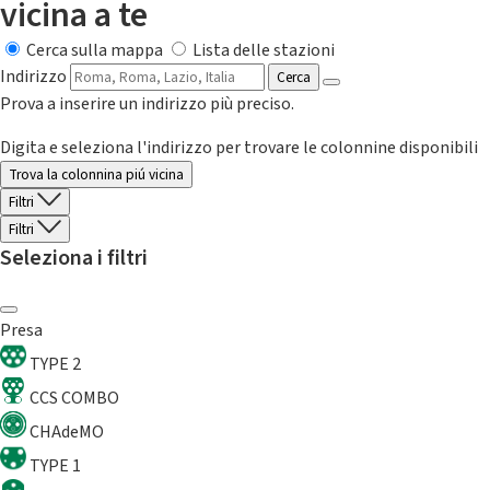
vicina a te
Cerca sulla mappa
Lista delle stazioni
Indirizzo
Cerca
Prova a inserire un indirizzo più preciso.
Digita e seleziona l'indirizzo per trovare le colonnine disponibili
Trova la colonnina piú vicina
Filtri
Filtri
Seleziona i filtri
Presa
TYPE 2
CCS COMBO
CHAdeMO
TYPE 1