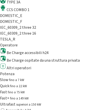
TYPE 3A
CCS COMBO 1
DOMESTIC_E
DOMESTIC_F
IEC_60309_2 three 32
IEC_60309_2 three 16
TESLA_R
Operatore
Be Charge accessibili h24
Be Charge ospitate da una struttura privata
Altri operatori
Potenza
Slow
fino a 7 kW
Quick
fino a 22 kW
Fast
fino a 75 kW
Fast+
fino a 149 kW
Ultrafast
superiori a 150 kW