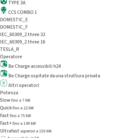
TYPE 3A
CCS COMBO 1
DOMESTIC_E
DOMESTIC_F
IEC_60309_2 three 32
IEC_60309_2 three 16
TESLA_R
Operatore
Be Charge accessibili h24
Be Charge ospitate da una struttura privata
Altri operatori
Potenza
Slow
fino a 7 kW
Quick
fino a 22 kW
Fast
fino a 75 kW
Fast+
fino a 149 kW
Ultrafast
superiori a 150 kW