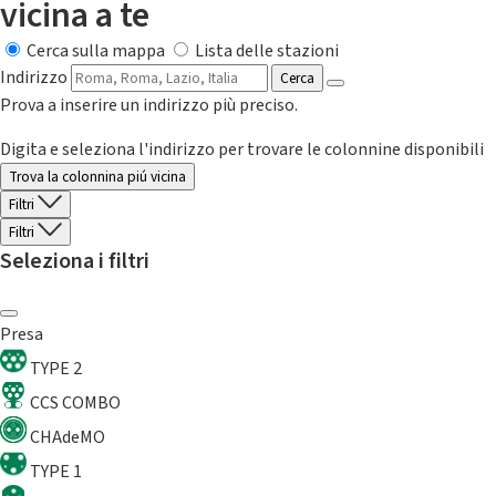
vicina a te
Cerca sulla mappa
Lista delle stazioni
Indirizzo
Cerca
Prova a inserire un indirizzo più preciso.
Digita e seleziona l'indirizzo per trovare le colonnine disponibili
Trova la colonnina piú vicina
Filtri
Filtri
Seleziona i filtri
Presa
TYPE 2
CCS COMBO
CHAdeMO
TYPE 1