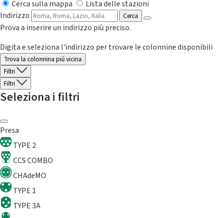
Cerca sulla mappa
Lista delle stazioni
Indirizzo
Cerca
Prova a inserire un indirizzo più preciso.
Digita e seleziona l'indirizzo per trovare le colonnine disponibili
Trova la colonnina piú vicina
Filtri
Filtri
Seleziona i filtri
Presa
TYPE 2
CCS COMBO
CHAdeMO
TYPE 1
TYPE 3A