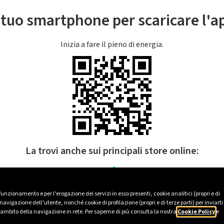
l tuo smartphone per scaricare l'
Inizia a fare il pieno di energia.
La trovi anche sui principali store online:
 funzionamento e per l’erogazione dei servizi in esso presenti, cookie analitici (propri e di
avigazione dell’utente, nonché cookie di profilazione (propri e di terze parti) per inviarti
’ambito della navigazione in rete. Per saperne di più consulta la nostra
Cookie Policy
e