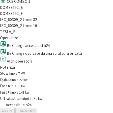
CCS COMBO 1
DOMESTIC_E
DOMESTIC_F
IEC_60309_2 three 32
IEC_60309_2 three 16
TESLA_R
Operatore
Be Charge accessibili h24
Be Charge ospitate da una struttura privata
Altri operatori
Potenza
Slow
fino a 7 kW
Quick
fino a 22 kW
Fast
fino a 75 kW
Fast+
fino a 149 kW
Ultrafast
superiori a 150 kW
Accessibile h24
Applica
Cancella filtri