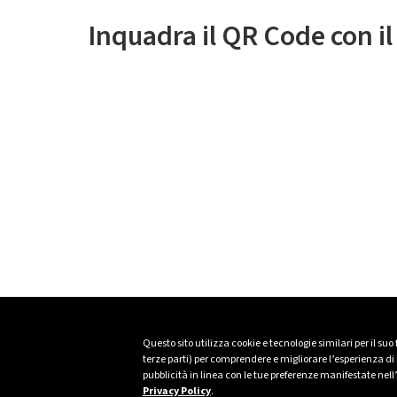
Inquadra il QR Code con i
Questo sito utilizza cookie e tecnologie similari per il suo
terze parti) per comprendere e migliorare l’esperienza di n
pubblicità in linea con le tue preferenze manifestate nell
Privacy Policy
.