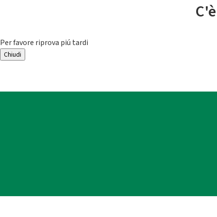
C'è
Per favore riprova piú tardi
Chiudi