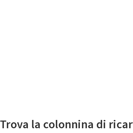
Il
Mappa colonnine di ricarica auto elettriche
Trova la colonnina di ricar