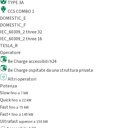
TYPE 3A
CCS COMBO 1
DOMESTIC_E
DOMESTIC_F
IEC_60309_2 three 32
IEC_60309_2 three 16
TESLA_R
Operatore
Be Charge accessibili h24
Be Charge ospitate da una struttura privata
Altri operatori
Potenza
Slow
fino a 7 kW
Quick
fino a 22 kW
Fast
fino a 75 kW
Fast+
fino a 149 kW
Ultrafast
superiori a 150 kW