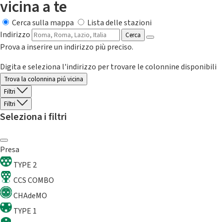
vicina a te
Cerca sulla mappa
Lista delle stazioni
Indirizzo
Cerca
Prova a inserire un indirizzo più preciso.
Digita e seleziona l'indirizzo per trovare le colonnine disponibili
Trova la colonnina piú vicina
Filtri
Filtri
Seleziona i filtri
Presa
TYPE 2
CCS COMBO
CHAdeMO
TYPE 1