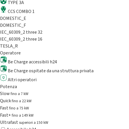
TYPE 3A
CCS COMBO 1
DOMESTIC_E
DOMESTIC_F
IEC_60309_2 three 32
IEC_60309_2 three 16
TESLA_R
Operatore
Be Charge accessibili h24
Be Charge ospitate da una struttura privata
Altri operatori
Potenza
Slow
fino a 7 kW
Quick
fino a 22 kW
Fast
fino a 75 kW
Fast+
fino a 149 kW
Ultrafast
superiori a 150 kW