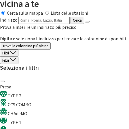
vicina a te
Cerca sulla mappa
Lista delle stazioni
Indirizzo
Cerca
Prova a inserire un indirizzo più preciso.
Digita e seleziona l'indirizzo per trovare le colonnine disponibili
Trova la colonnina piú vicina
Filtri
Filtri
Seleziona i filtri
Presa
TYPE 2
CCS COMBO
CHAdeMO
TYPE 1