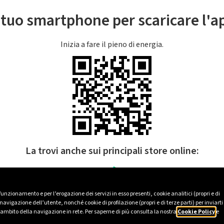
l tuo smartphone per scaricare l'
Inizia a fare il pieno di energia.
La trovi anche sui principali store online:
 funzionamento e per l’erogazione dei servizi in esso presenti, cookie analitici (propri e di
avigazione dell’utente, nonché cookie di profilazione (propri e di terze parti) per inviarti
’ambito della navigazione in rete. Per saperne di più consulta la nostra
Cookie Policy
e