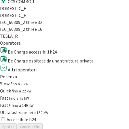
CCS COMBO 1
DOMESTIC_E
DOMESTIC_F
IEC_60309_2 three 32
IEC_60309_2 three 16
TESLA_R
Operatore
Be Charge accessibili h24
Be Charge ospitate da una struttura privata
Altri operatori
Potenza
Slow
fino a 7 kW
Quick
fino a 22 kW
Fast
fino a 75 kW
Fast+
fino a 149 kW
Ultrafast
superiori a 150 kW
Accessibile h24
Applica
Cancella filtri