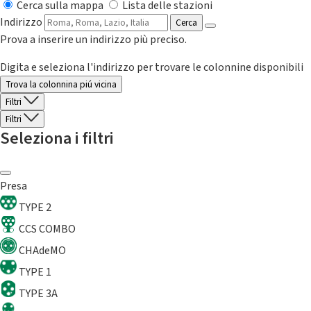
Cerca sulla mappa
Lista delle stazioni
Indirizzo
Cerca
Prova a inserire un indirizzo più preciso.
Digita e seleziona l'indirizzo per trovare le colonnine disponibili
Trova la colonnina piú vicina
Filtri
Filtri
Seleziona i filtri
Presa
TYPE 2
CCS COMBO
CHAdeMO
TYPE 1
TYPE 3A