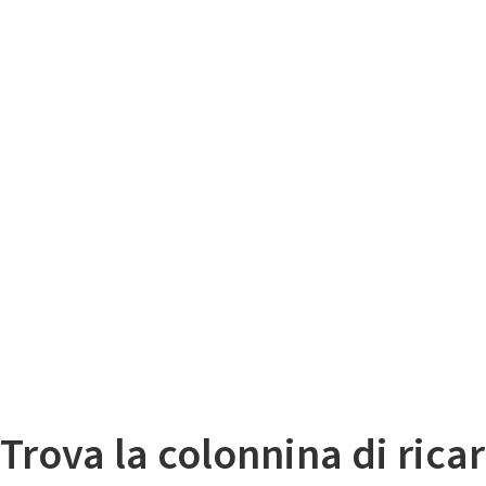
Il
Mappa colonnine di ricarica auto elettriche
Trova la colonnina di ricar