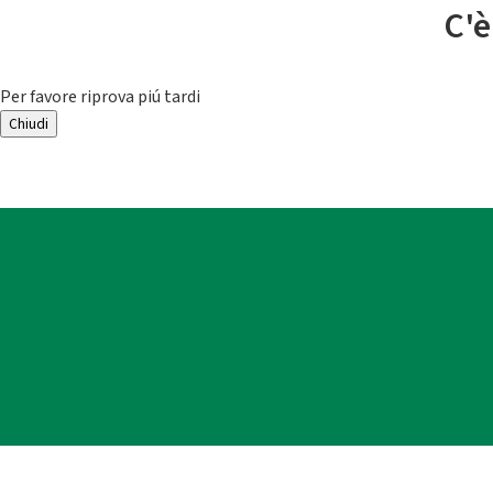
C'è
Per favore riprova piú tardi
Chiudi