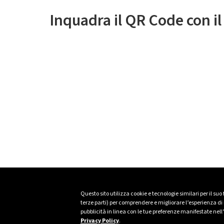
Inquadra il QR Code con i
Questo sito utilizza cookie e tecnologie similari per il suo
terze parti) per comprendere e migliorare l’esperienza di n
pubblicità in linea con le tue preferenze manifestate nell
Privacy Policy
.