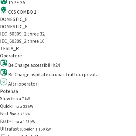
TYPE 3A
CCS COMBO 1
DOMESTIC_E
DOMESTIC_F
IEC_60309_2 three 32
IEC_60309_2 three 16
TESLA_R
Operatore
Be Charge accessibili h24
Be Charge ospitate da una struttura privata
Altri operatori
Potenza
Slow
fino a 7 kW
Quick
fino a 22 kW
Fast
fino a 75 kW
Fast+
fino a 149 kW
Ultrafast
superiori a 150 kW