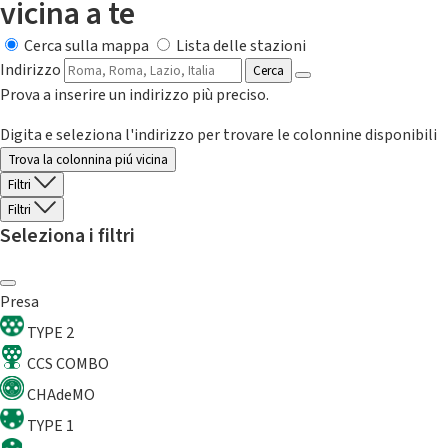
vicina a te
Cerca sulla mappa
Lista delle stazioni
Indirizzo
Cerca
Prova a inserire un indirizzo più preciso.
Digita e seleziona l'indirizzo per trovare le colonnine disponibili
Trova la colonnina piú vicina
Filtri
Filtri
Seleziona i filtri
Presa
TYPE 2
CCS COMBO
CHAdeMO
TYPE 1