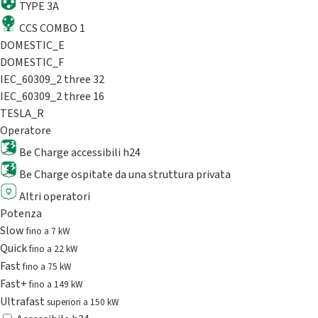
TYPE 3A
CCS COMBO 1
DOMESTIC_E
DOMESTIC_F
IEC_60309_2 three 32
IEC_60309_2 three 16
TESLA_R
Operatore
Be Charge accessibili h24
Be Charge ospitate da una struttura privata
Altri operatori
Potenza
Slow
fino a 7 kW
Quick
fino a 22 kW
Fast
fino a 75 kW
Fast+
fino a 149 kW
Ultrafast
superiori a 150 kW