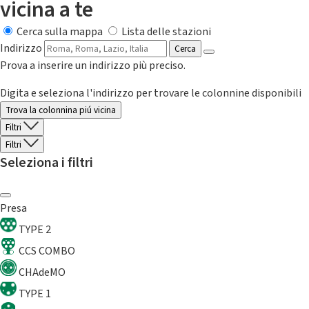
vicina a te
Cerca sulla mappa
Lista delle stazioni
Indirizzo
Cerca
Prova a inserire un indirizzo più preciso.
Digita e seleziona l'indirizzo per trovare le colonnine disponibili
Trova la colonnina piú vicina
Filtri
Filtri
Seleziona i filtri
Presa
TYPE 2
CCS COMBO
CHAdeMO
TYPE 1