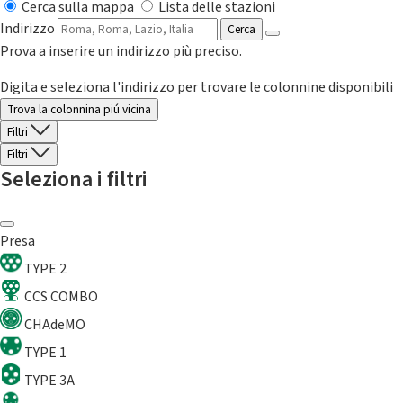
Cerca sulla mappa
Lista delle stazioni
Indirizzo
Cerca
Prova a inserire un indirizzo più preciso.
Digita e seleziona l'indirizzo per trovare le colonnine disponibili
Trova la colonnina piú vicina
Filtri
Filtri
Seleziona i filtri
Presa
TYPE 2
CCS COMBO
CHAdeMO
TYPE 1
TYPE 3A