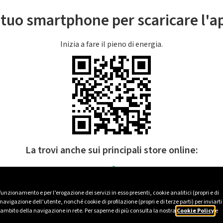
l tuo smartphone per scaricare l'
Inizia a fare il pieno di energia.
La trovi anche sui principali store online:
 funzionamento e per l’erogazione dei servizi in esso presenti, cookie analitici (propri e di
avigazione dell’utente, nonché cookie di profilazione (propri e di terze parti) per inviarti
’ambito della navigazione in rete. Per saperne di più consulta la nostra
Cookie Policy
e