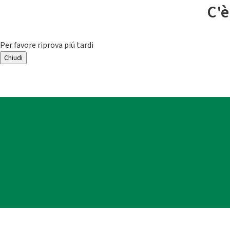
C'è
Per favore riprova piú tardi
Chiudi