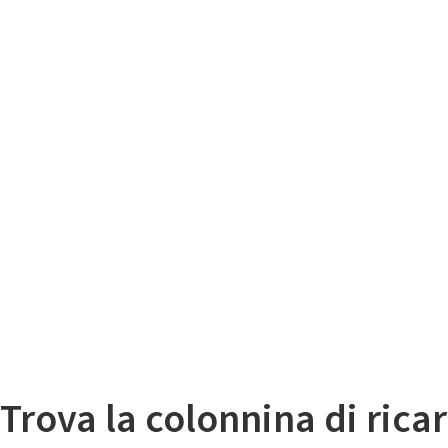
Il
Mappa colonnine di ricarica auto elettriche
Trova la colonnina di ricar