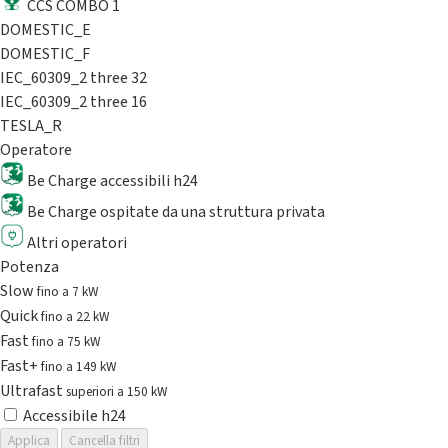
CCS COMBO 1
DOMESTIC_E
DOMESTIC_F
IEC_60309_2 three 32
IEC_60309_2 three 16
TESLA_R
Operatore
Be Charge accessibili h24
Be Charge ospitate da una struttura privata
Altri operatori
Potenza
Slow
fino a 7 kW
Quick
fino a 22 kW
Fast
fino a 75 kW
Fast+
fino a 149 kW
Ultrafast
superiori a 150 kW
Accessibile h24
Applica
Cancella filtri