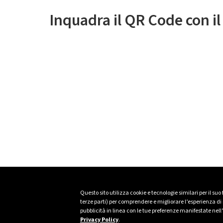
Inquadra il QR Code con i
Questo sito utilizza cookie e tecnologie similari per il suo
terze parti) per comprendere e migliorare l’esperienza di n
pubblicità in linea con le tue preferenze manifestate nell
Privacy Policy
.