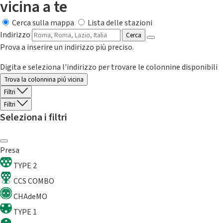
vicina a te
Cerca sulla mappa
Lista delle stazioni
Indirizzo
Cerca
Prova a inserire un indirizzo più preciso.
Digita e seleziona l'indirizzo per trovare le colonnine disponibili
Trova la colonnina piú vicina
Filtri
Filtri
Seleziona i filtri
Presa
TYPE 2
CCS COMBO
CHAdeMO
TYPE 1