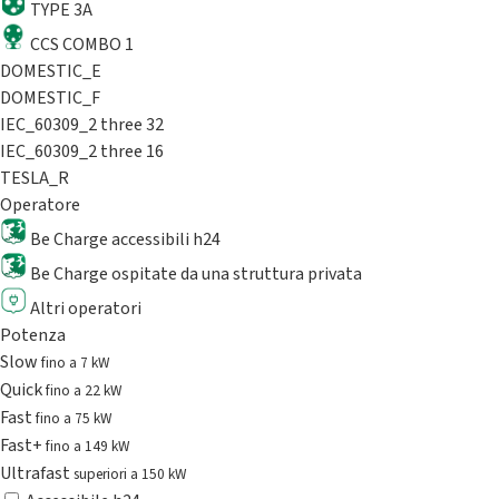
TYPE 3A
CCS COMBO 1
DOMESTIC_E
DOMESTIC_F
IEC_60309_2 three 32
IEC_60309_2 three 16
TESLA_R
Operatore
Be Charge accessibili h24
Be Charge ospitate da una struttura privata
Altri operatori
Potenza
Slow
fino a 7 kW
Quick
fino a 22 kW
Fast
fino a 75 kW
Fast+
fino a 149 kW
Ultrafast
superiori a 150 kW