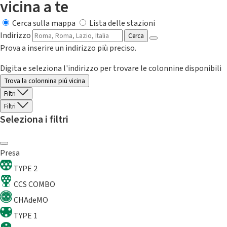
vicina a te
Cerca sulla mappa
Lista delle stazioni
Indirizzo
Cerca
Prova a inserire un indirizzo più preciso.
Digita e seleziona l'indirizzo per trovare le colonnine disponibili
Trova la colonnina piú vicina
Filtri
Filtri
Seleziona i filtri
Presa
TYPE 2
CCS COMBO
CHAdeMO
TYPE 1