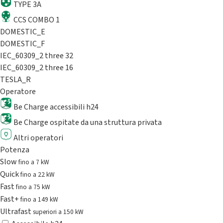
TYPE 3A
CCS COMBO 1
DOMESTIC_E
DOMESTIC_F
IEC_60309_2 three 32
IEC_60309_2 three 16
TESLA_R
Operatore
Be Charge accessibili h24
Be Charge ospitate da una struttura privata
Altri operatori
Potenza
Slow
fino a 7 kW
Quick
fino a 22 kW
Fast
fino a 75 kW
Fast+
fino a 149 kW
Ultrafast
superiori a 150 kW