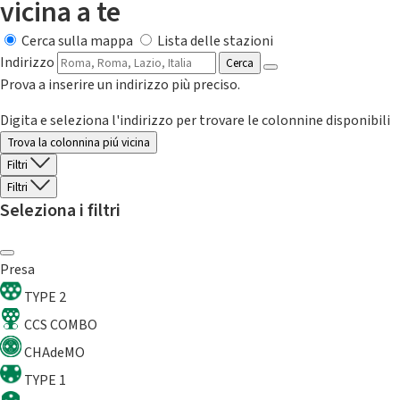
vicina a te
Cerca sulla mappa
Lista delle stazioni
Indirizzo
Cerca
Prova a inserire un indirizzo più preciso.
Digita e seleziona l'indirizzo per trovare le colonnine disponibili
Trova la colonnina piú vicina
Filtri
Filtri
Seleziona i filtri
Presa
TYPE 2
CCS COMBO
CHAdeMO
TYPE 1