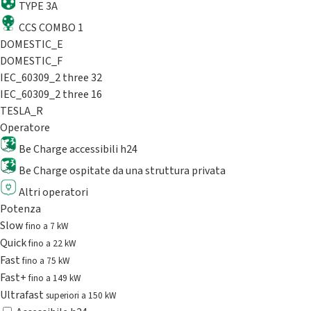
TYPE 3A
CCS COMBO 1
DOMESTIC_E
DOMESTIC_F
IEC_60309_2 three 32
IEC_60309_2 three 16
TESLA_R
Operatore
Be Charge accessibili h24
Be Charge ospitate da una struttura privata
Altri operatori
Potenza
Slow
fino a 7 kW
Quick
fino a 22 kW
Fast
fino a 75 kW
Fast+
fino a 149 kW
Ultrafast
superiori a 150 kW