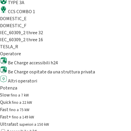
TYPE 3A
CCS COMBO 1
DOMESTIC_E
DOMESTIC_F
IEC_60309_2 three 32
IEC_60309_2 three 16
TESLA_R
Operatore
Be Charge accessibili h24
Be Charge ospitate da una struttura privata
Altri operatori
Potenza
Slow
fino a 7 kW
Quick
fino a 22 kW
Fast
fino a 75 kW
Fast+
fino a 149 kW
Ultrafast
superiori a 150 kW