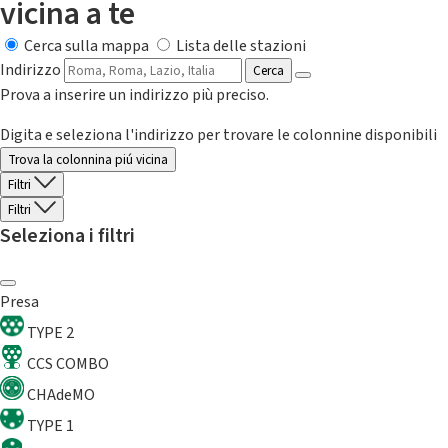
vicina a te
Cerca sulla mappa
Lista delle stazioni
Indirizzo
Cerca
Prova a inserire un indirizzo più preciso.
Digita e seleziona l'indirizzo per trovare le colonnine disponibili
Trova la colonnina piú vicina
Filtri
Filtri
Seleziona i filtri
Presa
TYPE 2
CCS COMBO
CHAdeMO
TYPE 1