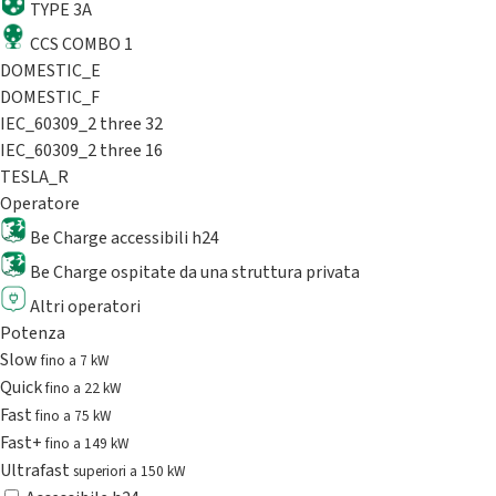
TYPE 3A
CCS COMBO 1
DOMESTIC_E
DOMESTIC_F
IEC_60309_2 three 32
IEC_60309_2 three 16
TESLA_R
Operatore
Be Charge accessibili h24
Be Charge ospitate da una struttura privata
Altri operatori
Potenza
Slow
fino a 7 kW
Quick
fino a 22 kW
Fast
fino a 75 kW
Fast+
fino a 149 kW
Ultrafast
superiori a 150 kW