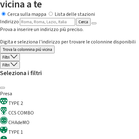
vicina a te
Cerca sulla mappa
Lista delle stazioni
Indirizzo
Cerca
Prova a inserire un indirizzo più preciso.
Digita e seleziona l'indirizzo per trovare le colonnine disponibili
Trova la colonnina piú vicina
Filtri
Filtri
Seleziona i filtri
Presa
TYPE 2
CCS COMBO
CHAdeMO
TYPE 1