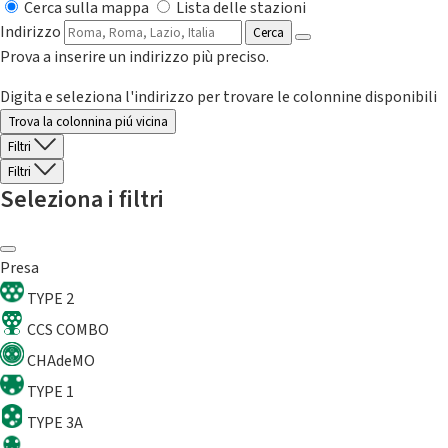
Cerca sulla mappa
Lista delle stazioni
Indirizzo
Cerca
Prova a inserire un indirizzo più preciso.
Digita e seleziona l'indirizzo per trovare le colonnine disponibili
Trova la colonnina piú vicina
Filtri
Filtri
Seleziona i filtri
Presa
TYPE 2
CCS COMBO
CHAdeMO
TYPE 1
TYPE 3A