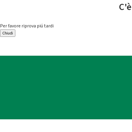
C'è
Per favore riprova piú tardi
Chiudi