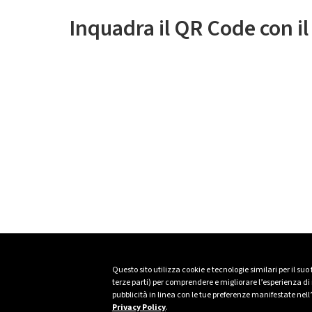
Inquadra il QR Code con i
Questo sito utilizza cookie e tecnologie similari per il suo
terze parti) per comprendere e migliorare l’esperienza di n
pubblicità in linea con le tue preferenze manifestate nell
Privacy Policy
.