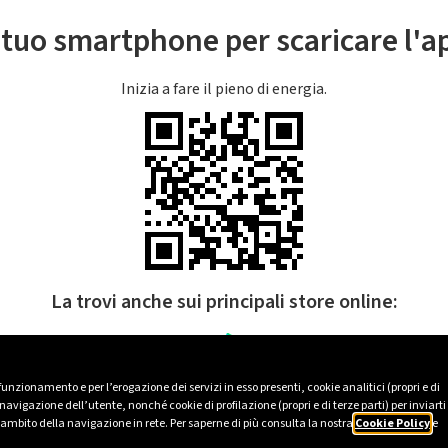
l tuo smartphone per scaricare l'
Inizia a fare il pieno di energia.
La trovi anche sui principali store online:
 funzionamento e per l’erogazione dei servizi in esso presenti, cookie analitici (propri e di
avigazione dell’utente, nonché cookie di profilazione (propri e di terze parti) per inviarti
’ambito della navigazione in rete. Per saperne di più consulta la nostra
Cookie Policy
e