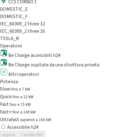
CCS COMBO 1
DOMESTIC_E
DOMESTIC_F
IEC_60309_2 three 32
IEC_60309_2 three 16
TESLA_R
Operatore
Be Charge accessibili h24
Be Charge ospitate da una struttura privata
Altri operatori
Potenza
Slow
fino a 7 kW
Quick
fino a 22 kW
Fast
fino a 75 kW
Fast+
fino a 149 kW
Ultrafast
superiori a 150 kW
Accessibile h24
Applica
Cancella filtri