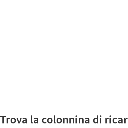
Il
Mappa colonnine di ricarica auto elettriche
Trova la colonnina di ricar