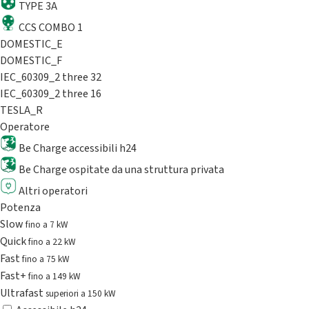
TYPE 3A
CCS COMBO 1
DOMESTIC_E
DOMESTIC_F
IEC_60309_2 three 32
IEC_60309_2 three 16
TESLA_R
Operatore
Be Charge accessibili h24
Be Charge ospitate da una struttura privata
Altri operatori
Potenza
Slow
fino a 7 kW
Quick
fino a 22 kW
Fast
fino a 75 kW
Fast+
fino a 149 kW
Ultrafast
superiori a 150 kW