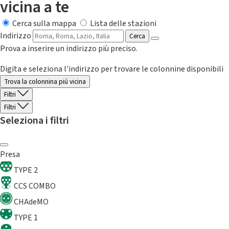
vicina a te
Cerca sulla mappa
Lista delle stazioni
Indirizzo
Cerca
Prova a inserire un indirizzo più preciso.
Digita e seleziona l'indirizzo per trovare le colonnine disponibili
Trova la colonnina piú vicina
Filtri
Filtri
Seleziona i filtri
Presa
TYPE 2
CCS COMBO
CHAdeMO
TYPE 1