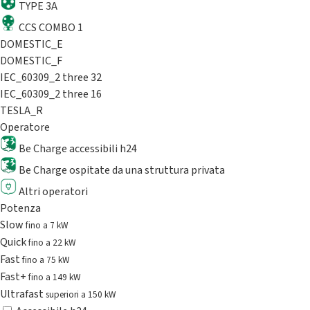
TYPE 3A
CCS COMBO 1
DOMESTIC_E
DOMESTIC_F
IEC_60309_2 three 32
IEC_60309_2 three 16
TESLA_R
Operatore
Be Charge accessibili h24
Be Charge ospitate da una struttura privata
Altri operatori
Potenza
Slow
fino a 7 kW
Quick
fino a 22 kW
Fast
fino a 75 kW
Fast+
fino a 149 kW
Ultrafast
superiori a 150 kW