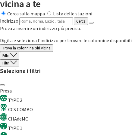
vicina a te
Cerca sulla mappa
Lista delle stazioni
Indirizzo
Cerca
Prova a inserire un indirizzo più preciso.
Digita e seleziona l'indirizzo per trovare le colonnine disponibili
Trova la colonnina piú vicina
Filtri
Filtri
Seleziona i filtri
Presa
TYPE 2
CCS COMBO
CHAdeMO
TYPE 1