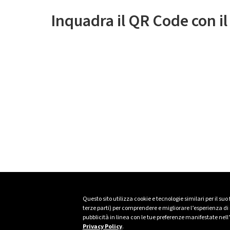
Inquadra il QR Code con i
Questo sito utilizza cookie e tecnologie similari per il suo
terze parti) per comprendere e migliorare l’esperienza di n
pubblicità in linea con le tue preferenze manifestate nell
Privacy Policy
.