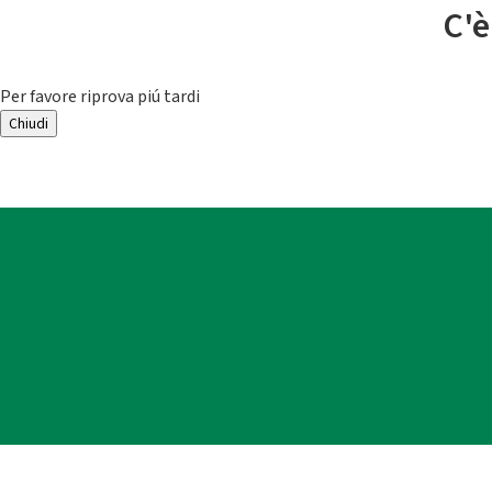
C'è
Per favore riprova piú tardi
Chiudi