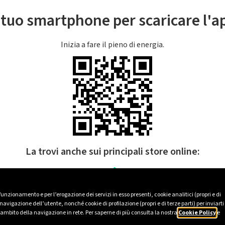
l tuo smartphone per scaricare l'
Inizia a fare il pieno di energia.
La trovi anche sui principali store online:
 funzionamento e per l’erogazione dei servizi in esso presenti, cookie analitici (propri e di
avigazione dell’utente, nonché cookie di profilazione (propri e di terze parti) per inviarti
’ambito della navigazione in rete. Per saperne di più consulta la nostra
Cookie Policy
e