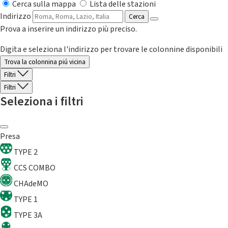
Cerca sulla mappa
Lista delle stazioni
Indirizzo
Cerca
Prova a inserire un indirizzo più preciso.
Digita e seleziona l'indirizzo per trovare le colonnine disponibili
Trova la colonnina piú vicina
Filtri
Filtri
Seleziona i filtri
Presa
TYPE 2
CCS COMBO
CHAdeMO
TYPE 1
TYPE 3A