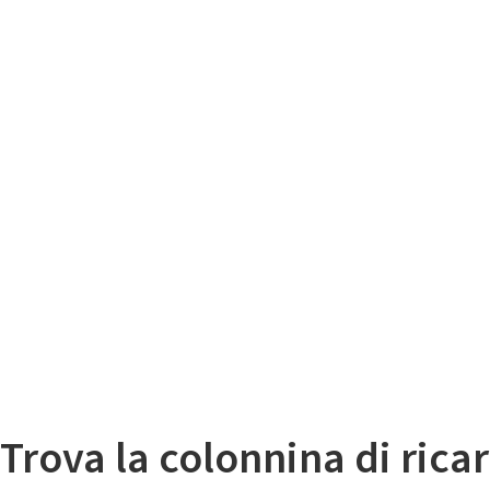
Il
Mappa colonnine di ricarica auto elettriche
Trova la colonnina di ricar