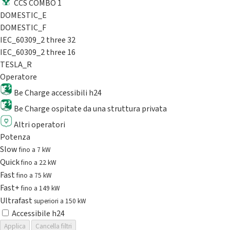
CCS COMBO 1
DOMESTIC_E
DOMESTIC_F
IEC_60309_2 three 32
IEC_60309_2 three 16
TESLA_R
Operatore
Be Charge accessibili h24
Be Charge ospitate da una struttura privata
Altri operatori
Potenza
Slow
fino a 7 kW
Quick
fino a 22 kW
Fast
fino a 75 kW
Fast+
fino a 149 kW
Ultrafast
superiori a 150 kW
Accessibile h24
Applica
Cancella filtri