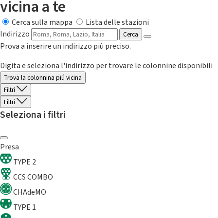
vicina a te
Cerca sulla mappa
Lista delle stazioni
Indirizzo
Cerca
Prova a inserire un indirizzo più preciso.
Digita e seleziona l'indirizzo per trovare le colonnine disponibili
Trova la colonnina piú vicina
Filtri
Filtri
Seleziona i filtri
Presa
TYPE 2
CCS COMBO
CHAdeMO
TYPE 1