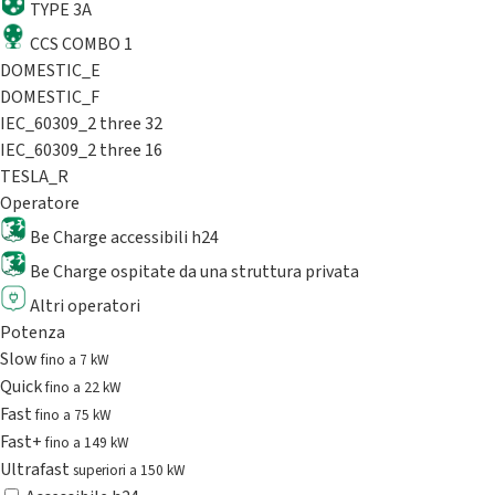
TYPE 3A
CCS COMBO 1
DOMESTIC_E
DOMESTIC_F
IEC_60309_2 three 32
IEC_60309_2 three 16
TESLA_R
Operatore
Be Charge accessibili h24
Be Charge ospitate da una struttura privata
Altri operatori
Potenza
Slow
fino a 7 kW
Quick
fino a 22 kW
Fast
fino a 75 kW
Fast+
fino a 149 kW
Ultrafast
superiori a 150 kW