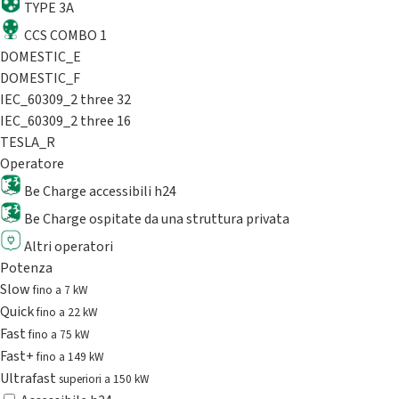
TYPE 3A
CCS COMBO 1
DOMESTIC_E
DOMESTIC_F
IEC_60309_2 three 32
IEC_60309_2 three 16
TESLA_R
Operatore
Be Charge accessibili h24
Be Charge ospitate da una struttura privata
Altri operatori
Potenza
Slow
fino a 7 kW
Quick
fino a 22 kW
Fast
fino a 75 kW
Fast+
fino a 149 kW
Ultrafast
superiori a 150 kW