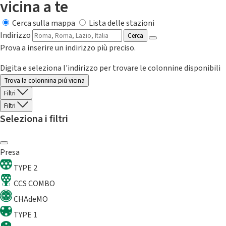
vicina a te
Cerca sulla mappa
Lista delle stazioni
Indirizzo
Cerca
Prova a inserire un indirizzo più preciso.
Digita e seleziona l'indirizzo per trovare le colonnine disponibili
Trova la colonnina piú vicina
Filtri
Filtri
Seleziona i filtri
Presa
TYPE 2
CCS COMBO
CHAdeMO
TYPE 1