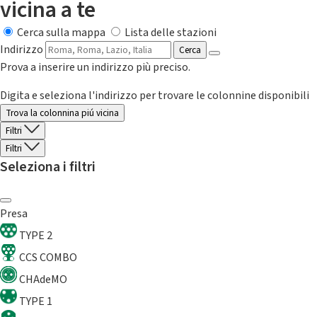
vicina a te
Cerca sulla mappa
Lista delle stazioni
Indirizzo
Cerca
Prova a inserire un indirizzo più preciso.
Digita e seleziona l'indirizzo per trovare le colonnine disponibili
Trova la colonnina piú vicina
Filtri
Filtri
Seleziona i filtri
Presa
TYPE 2
CCS COMBO
CHAdeMO
TYPE 1