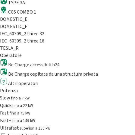
TYPE 3A
CCS COMBO 1
DOMESTIC_E
DOMESTIC_F
IEC_60309_2 three 32
IEC_60309_2 three 16
TESLA_R
Operatore
Be Charge accessibili h24
Be Charge ospitate da una struttura privata
Altri operatori
Potenza
Slow
fino a 7 kW
Quick
fino a 22 kW
Fast
fino a 75 kW
Fast+
fino a 149 kW
Ultrafast
superiori a 150 kW