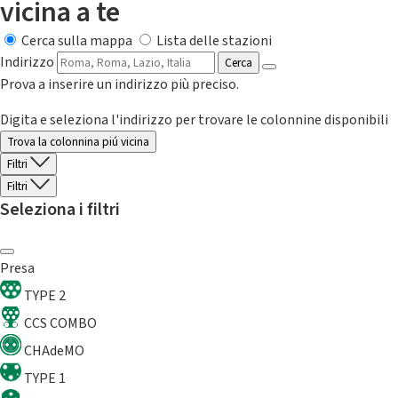
vicina a te
Cerca sulla mappa
Lista delle stazioni
Indirizzo
Cerca
Prova a inserire un indirizzo più preciso.
Digita e seleziona l'indirizzo per trovare le colonnine disponibili
Trova la colonnina piú vicina
Filtri
Filtri
Seleziona i filtri
Presa
TYPE 2
CCS COMBO
CHAdeMO
TYPE 1