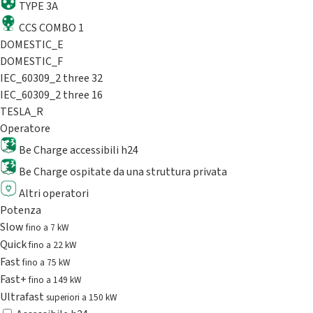
TYPE 3A
CCS COMBO 1
DOMESTIC_E
DOMESTIC_F
IEC_60309_2 three 32
IEC_60309_2 three 16
TESLA_R
Operatore
Be Charge accessibili h24
Be Charge ospitate da una struttura privata
Altri operatori
Potenza
Slow
fino a 7 kW
Quick
fino a 22 kW
Fast
fino a 75 kW
Fast+
fino a 149 kW
Ultrafast
superiori a 150 kW